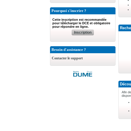
Pourquoi s'inscrire ?
Cette inscription est recommandée
pour télécharger le DCE et obligatoire
pour répondre en ligne.
Recher
Inscription
Besoin d'assistance ?
Contacter le support
Découv
Afin d
dispon