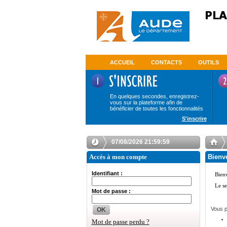
ACCUEIL
CONTACTS
OUTILS
En quelques secondes, enregistrez-
vous sur la plateforme afin de
bénéficier de toutes les fonctionnalités
S'inscrire
07/08/2026 21:59:59
Accès à mon compte
Bienve
Identifiant :
Mot de passe :
Vous p
OK
Mot de passe perdu ?