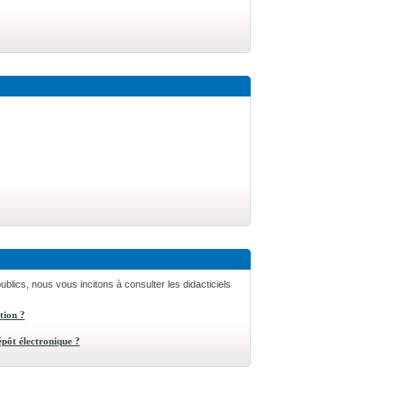
ublics, nous vous incitons à consulter les didacticiels
tion ?
pôt électronique ?