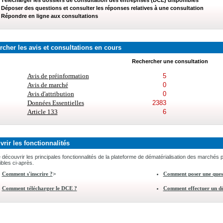
Télécharger les dossiers de consultation des entreprises (DCE) disponibles
Déposer des questions et consulter les réponses relatives à une consultation
Répondre en ligne aux consultations
cher les avis et consultations en cours
Rechercher une consultation
Avis de préinformation
5
Avis de marché
0
Avis d'attribution
0
Données Essentielles
2383
Article 133
6
rir les fonctionnalités
e découvrir les principales fonctionnalités de la plateforme de dématérialisation des marchés p
ibles ci-après.
>
Comment s'inscrire ?
Comment poser une ques
Comment télécharger le DCE ?
Comment effectuer un dé