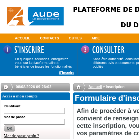
ACCUEIL
CONTACTS
OUTILS
AIDE
En quelques secondes, enregistrez-
Sans être authentifié, consulte
vous sur la plateforme afin de
différents avis et documents p
bénéficier de toutes les fonctionnalités
publiés
S'inscrire
08/08/2026 09:26:03
Accueil
> Inscription
Accès à mon compte
Formulaire d'ins
Identifiant :
Afin de procéder à vo
convient de renseign
Mot de passe :
cette inscription, v
OK
vos paramètres de c
Mot de passe perdu ?