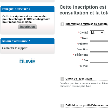
Cette inscription es
Pourquoi s'inscrire ?
consultation et la tot
Cette inscription est recommandée
pour télécharger le DCE et obligatoire
pour répondre en ligne.
Informations relatives au compte 
Inscription
*
Civilité
*
Nom
Besoin d'assistance ?
*
Prénom
Contacter le support
Fonction
*
Téléphone
*
Fax
*
E-mail
Choix de l'identifiant
Veuillez préciser ci-après votre identifi
l'adresse fournie plus haut.
Définition du profil d'alerte auto