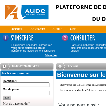
ACCUEIL
CONTACTS
OUTILS
AIDE
En quelques secondes, enregistrez-
Sans être authentifié, consulte
vous sur la plateforme afin de
différents avis et documents p
bénéficier de toutes les fonctionnalités
publiés
S'inscrire
09/08/2026 08:54:11
Accueil
Accès à mon compte
Bienvenue sur le
Identifiant :
Mot de passe :
OK
Mot de passe perdu ?
Vous pouvez ainsi :