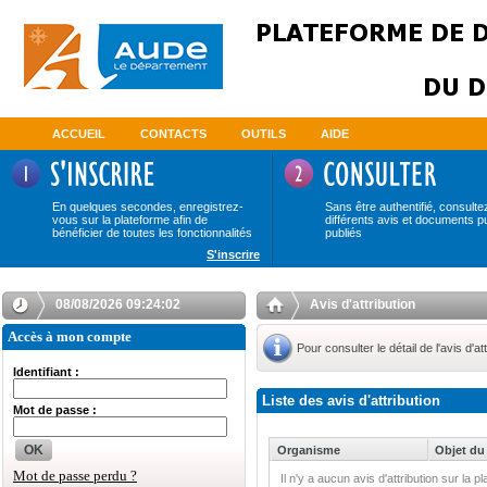
ACCUEIL
CONTACTS
OUTILS
AIDE
En quelques secondes, enregistrez-
Sans être authentifié, consulte
vous sur la plateforme afin de
différents avis et documents p
bénéficier de toutes les fonctionnalités
publiés
S'inscrire
08/08/2026 09:24:02
Avis d'attribution
Accès à mon compte
Pour consulter le détail de l'avis d'a
Identifiant :
Liste des avis d'attribution
Mot de passe :
OK
Organisme
Objet du
Mot de passe perdu ?
Il n'y a aucun avis d'attribution sur la p