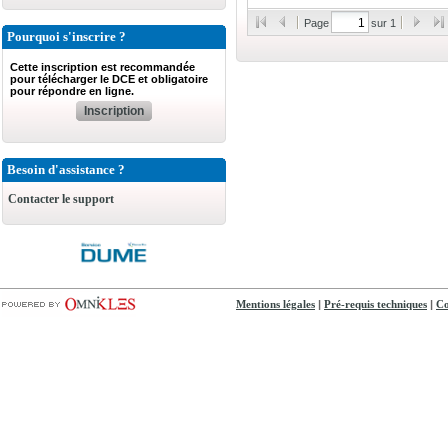
Page
sur 1
Pourquoi s'inscrire ?
Cette inscription est recommandée
pour télécharger le DCE et obligatoire
pour répondre en ligne.
Inscription
Besoin d'assistance ?
Contacter le support
|
|
Mentions légales
Pré-requis techniques
Co