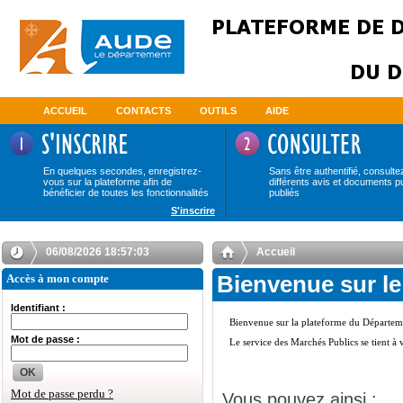
ACCUEIL
CONTACTS
OUTILS
AIDE
En quelques secondes, enregistrez-
Sans être authentifié, consulte
vous sur la plateforme afin de
différents avis et documents p
bénéficier de toutes les fonctionnalités
publiés
S'inscrire
06/08/2026 18:57:03
Accueil
Accès à mon compte
Bienvenue sur le
Identifiant :
Mot de passe :
OK
Mot de passe perdu ?
Vous pouvez ainsi :