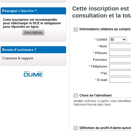
Cette inscription es
Pourquoi s'inscrire ?
consultation et la tot
Cette inscription est recommandée
pour télécharger le DCE et obligatoire
pour répondre en ligne.
Informations relatives au compte 
Inscription
*
Civilité
*
Nom
Besoin d'assistance ?
*
Prénom
Contacter le support
Fonction
*
Téléphone
*
Fax
*
E-mail
Choix de l'identifiant
Veuillez préciser ci-après votre identifi
l'adresse fournie plus haut.
Définition du profil d'alerte auto