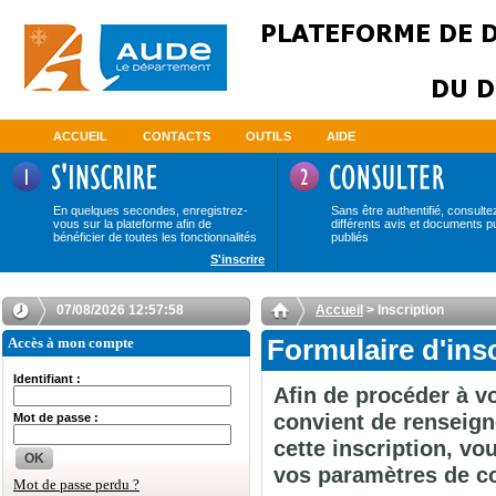
ACCUEIL
CONTACTS
OUTILS
AIDE
En quelques secondes, enregistrez-
Sans être authentifié, consulte
vous sur la plateforme afin de
différents avis et documents p
bénéficier de toutes les fonctionnalités
publiés
S'inscrire
07/08/2026 12:57:58
Accueil
> Inscription
Accès à mon compte
Formulaire d'ins
Identifiant :
Afin de procéder à vo
convient de renseign
Mot de passe :
cette inscription, v
OK
vos paramètres de c
Mot de passe perdu ?