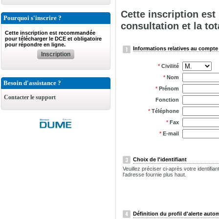
Cette inscription es
Pourquoi s'inscrire ?
consultation et la tot
Cette inscription est recommandée
pour télécharger le DCE et obligatoire
pour répondre en ligne.
Informations relatives au compte 
Inscription
*
Civilité
*
Nom
Besoin d'assistance ?
*
Prénom
Contacter le support
Fonction
*
Téléphone
*
Fax
*
E-mail
Choix de l'identifiant
Veuillez préciser ci-après votre identifi
l'adresse fournie plus haut.
Définition du profil d'alerte auto