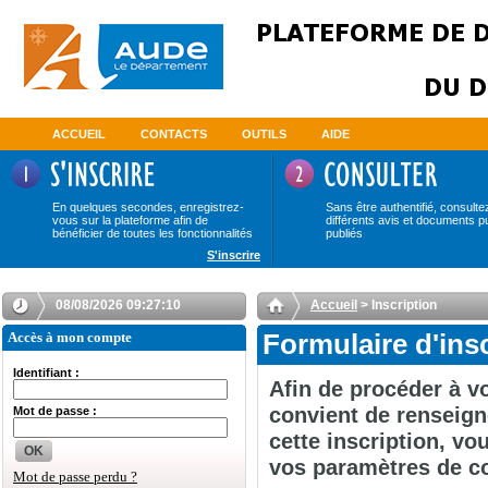
ACCUEIL
CONTACTS
OUTILS
AIDE
En quelques secondes, enregistrez-
Sans être authentifié, consulte
vous sur la plateforme afin de
différents avis et documents p
bénéficier de toutes les fonctionnalités
publiés
S'inscrire
08/08/2026 09:27:10
Accueil
> Inscription
Accès à mon compte
Formulaire d'ins
Identifiant :
Afin de procéder à vo
convient de renseign
Mot de passe :
cette inscription, v
OK
vos paramètres de c
Mot de passe perdu ?