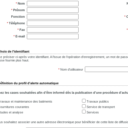
*
Nom
*
Prénom
Fonction
*
C
*
Téléphone
*
Fax
*
E-mail
hoix de l'identifiant
lez préciser ci-après votre identifiant. A l'issue de l'opération d'enregistrement, un mot de p
sse fournie plus haut.
*
Nom d'utilisateur
éfinition du profil d'alerte automatique
z les cases souhaitées afin d'être informé dès la publication d'une procédure d'acha
ravaux et maintenance des batiments
Travaux publics
ournitures courantes
Service de transport
tudes et analyse
Services
us souhaitez associer une autre adresse électronique pour bénéficier de cette liste de diffusio