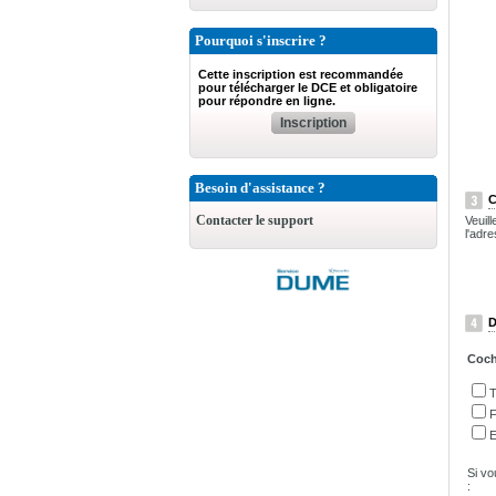
Pourquoi s'inscrire ?
Cette inscription est recommandée
pour télécharger le DCE et obligatoire
pour répondre en ligne.
Inscription
Besoin d'assistance ?
C
Contacter le support
Veuil
l'adre
D
Coche
T
F
E
Si vo
: