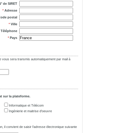
N° de SIRET
*
Adresse
ode postal
*
Ville
*
Téléphone
*
Pays
asse vous sera transmis automatiquement par mail à
t sur la plateforme.
Informatique et Télécom
Ingénierie et maitrise d'oeuvre
n, il convient de saisir l'adresse électronique suivante