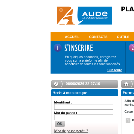
ACCUEIL
CONTACTS
OUTILS
En quelques secondes, enregistrez-
vous sur la plateforme afin de
bénéficier de toutes les fonctionnalités
S'inscrire
06/08/2026 22:27:10
Accès à mon compte
Formul
Afin d
Identifiant :
après.
Cette 
Mot de passe :
I
OK
Mot de passe perdu ?