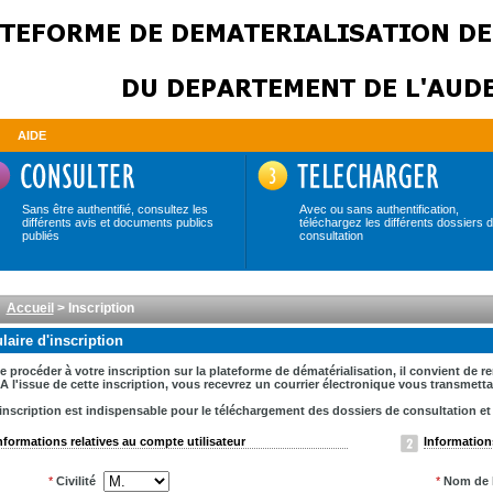
AIDE
Sans être authentifié, consultez les
Avec ou sans authentification,
différents avis et documents publics
téléchargez les différents dossiers 
publiés
consultation
Accueil
> Inscription
aire d'inscription
e procéder à votre inscription sur la plateforme de dématérialisation, il convient de 
A l'issue de cette inscription, vous recevrez un courrier électronique vous transmet
inscription est indispensable pour le téléchargement des dossiers de consultation et la
nformations relatives au compte utilisateur
Informations
*
Civilité
*
Nom de l