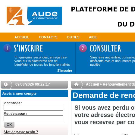
ACCUEIL
CONTACTS
OUTILS
AIDE
En quelques secondes, enregistrez-
Sans être authentifié, consulte
vous sur la plateforme afin de
différents avis et documents p
bénéficier de toutes les fonctionnalités
publiés
S'inscrire
09/08/2026 09:22:17
Accueil
> Renouvellement d
Accès à mon compte
Demande de reno
Identifiant :
Si vous avez perdu o
votre adresse électro
Mot de passe :
vous recevrez par co
OK
Mot de passe perdu ?