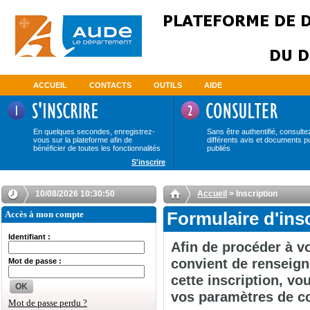
ACCUEIL
CONTACTS
OUTILS
AIDE
En quelques secondes, enregistrez-
Sans être authentifié, consulte
vous sur la plateforme afin de
différents avis et documents p
bénéficier de toutes les fonctionnalités
publiés
S'inscrire
10/08/2026 10:30:50
Accueil
> Inscription
Accès à mon compte
Formulaire d'ins
Identifiant :
Afin de procéder à vo
convient de renseign
Mot de passe :
cette inscription, v
OK
vos paramètres de c
Mot de passe perdu ?