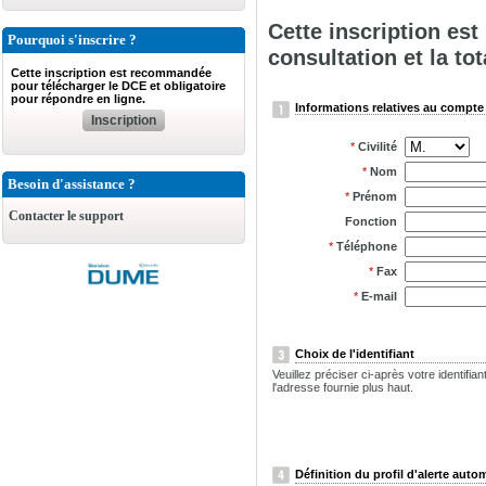
Cette inscription es
Pourquoi s'inscrire ?
consultation et la tot
Cette inscription est recommandée
pour télécharger le DCE et obligatoire
pour répondre en ligne.
Informations relatives au compte 
Inscription
*
Civilité
*
Nom
Besoin d'assistance ?
*
Prénom
Contacter le support
Fonction
*
Téléphone
*
Fax
*
E-mail
Choix de l'identifiant
Veuillez préciser ci-après votre identifi
l'adresse fournie plus haut.
Définition du profil d'alerte auto