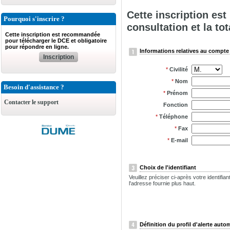
Cette inscription es
Pourquoi s'inscrire ?
consultation et la tot
Cette inscription est recommandée
pour télécharger le DCE et obligatoire
pour répondre en ligne.
Informations relatives au compte 
Inscription
*
Civilité
*
Nom
Besoin d'assistance ?
*
Prénom
Contacter le support
Fonction
*
Téléphone
*
Fax
*
E-mail
Choix de l'identifiant
Veuillez préciser ci-après votre identifi
l'adresse fournie plus haut.
Définition du profil d'alerte auto