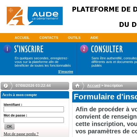
ACCUEIL
CONTACTS
OUTILS
AIDE
En quelques secondes, enregistrez-
Sans être authentifié, consulte
vous sur la plateforme afin de
différents avis et documents p
bénéficier de toutes les fonctionnalités
publiés
S'inscrire
07/08/2026 03:22:44
Accueil
> Inscription
Accès à mon compte
Formulaire d'ins
Identifiant :
Afin de procéder à vo
convient de renseign
Mot de passe :
cette inscription, v
OK
vos paramètres de c
Mot de passe perdu ?