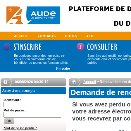
ACCUEIL
CONTACTS
OUTILS
AIDE
En quelques secondes, enregistrez-
Sans être authentifié, consulte
vous sur la plateforme afin de
différents avis et documents p
bénéficier de toutes les fonctionnalités
publiés
S'inscrire
06/08/2026 04:30:12
Accueil
> Renouvellement d
Accès à mon compte
Demande de reno
Identifiant :
Si vous avez perdu o
votre adresse électro
Mot de passe :
vous recevrez par co
OK
Mot de passe perdu ?