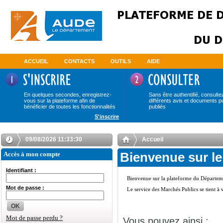
ACCUEIL
CONTACTS
OUTILS
AIDE
En quelques secondes, enregistrez-
Sans être authentifié, consulte
vous sur la plateforme afin de
différents avis et documents p
bénéficier de toutes les fonctionnalités
publiés
S'inscrire
09/08/2026 11:33:30
Accueil
Accès à mon compte
Bienvenue sur le
Identifiant :
Mot de passe :
OK
Mot de passe perdu ?
Vous pouvez ainsi :