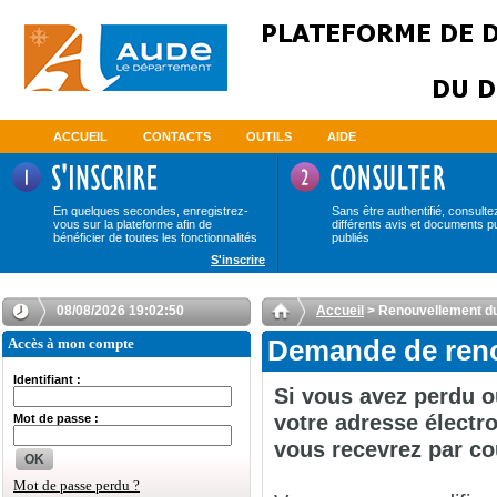
ACCUEIL
CONTACTS
OUTILS
AIDE
En quelques secondes, enregistrez-
Sans être authentifié, consulte
vous sur la plateforme afin de
différents avis et documents p
bénéficier de toutes les fonctionnalités
publiés
S'inscrire
08/08/2026 19:02:50
Accueil
> Renouvellement d
Accès à mon compte
Demande de reno
Identifiant :
Si vous avez perdu o
votre adresse électro
Mot de passe :
vous recevrez par co
OK
Mot de passe perdu ?