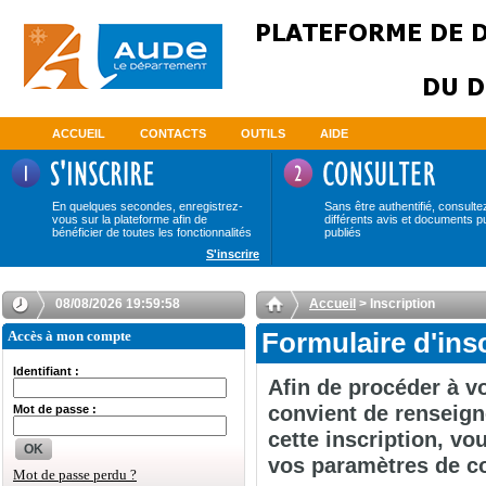
ACCUEIL
CONTACTS
OUTILS
AIDE
En quelques secondes, enregistrez-
Sans être authentifié, consulte
vous sur la plateforme afin de
différents avis et documents p
bénéficier de toutes les fonctionnalités
publiés
S'inscrire
08/08/2026 19:59:58
Accueil
> Inscription
Accès à mon compte
Formulaire d'ins
Identifiant :
Afin de procéder à vo
convient de renseign
Mot de passe :
cette inscription, v
OK
vos paramètres de c
Mot de passe perdu ?