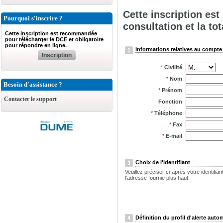
Cette inscription es
Pourquoi s'inscrire ?
consultation et la tot
Cette inscription est recommandée
pour télécharger le DCE et obligatoire
pour répondre en ligne.
Informations relatives au compte 
Inscription
*
Civilité
*
Nom
Besoin d'assistance ?
*
Prénom
Contacter le support
Fonction
*
Téléphone
*
Fax
*
E-mail
Choix de l'identifiant
Veuillez préciser ci-après votre identifi
l'adresse fournie plus haut.
Définition du profil d'alerte auto