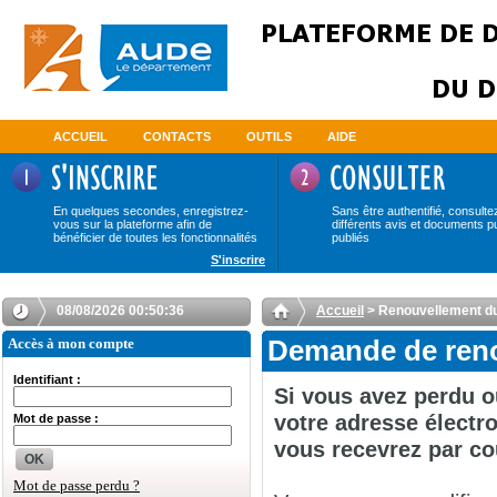
ACCUEIL
CONTACTS
OUTILS
AIDE
En quelques secondes, enregistrez-
Sans être authentifié, consulte
vous sur la plateforme afin de
différents avis et documents p
bénéficier de toutes les fonctionnalités
publiés
S'inscrire
08/08/2026 00:50:36
Accueil
> Renouvellement d
Accès à mon compte
Demande de reno
Identifiant :
Si vous avez perdu o
votre adresse électro
Mot de passe :
vous recevrez par co
OK
Mot de passe perdu ?