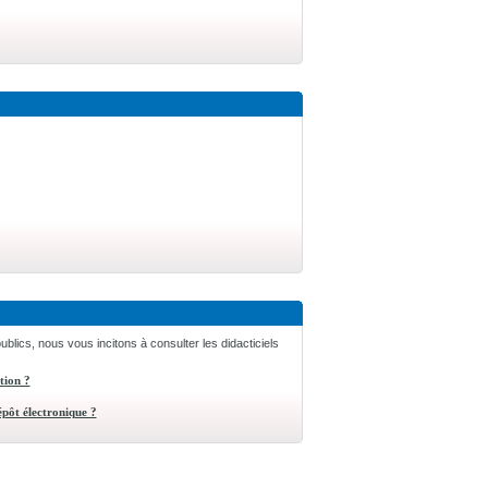
ublics, nous vous incitons à consulter les didacticiels
tion ?
pôt électronique ?