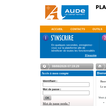
ACCUEIL
CONTACTS
OUTILS
En quelques secondes, enregistrez-
vous sur la plateforme afin de
bénéficier de toutes les fonctionnalités
S'inscrire
08/08/2026 07:19:29
Accès à mon compte
Bienve
Identifiant :
Mot de passe :
Vous p
OK
Mot de passe perdu ?