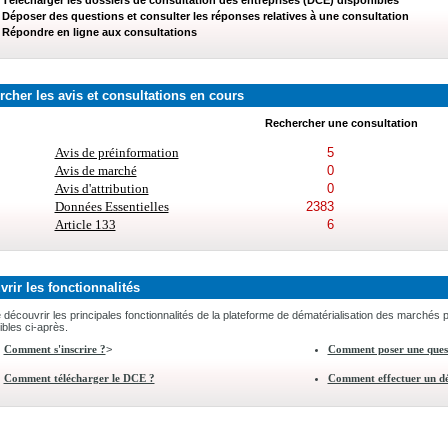
Télécharger les dossiers de consultation des entreprises (DCE) disponibles
Déposer des questions et consulter les réponses relatives à une consultation
Répondre en ligne aux consultations
cher les avis et consultations en cours
Rechercher une consultation
Avis de préinformation
5
Avis de marché
0
Avis d'attribution
0
Données Essentielles
2383
Article 133
6
rir les fonctionnalités
e découvrir les principales fonctionnalités de la plateforme de dématérialisation des marchés p
ibles ci-après.
>
Comment s'inscrire ?
Comment poser une ques
Comment télécharger le DCE ?
Comment effectuer un dé