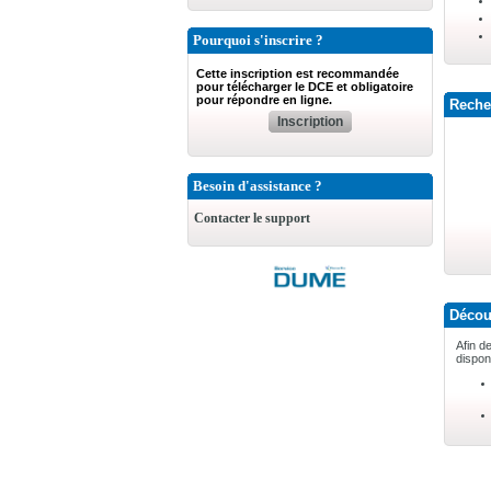
Pourquoi s'inscrire ?
Cette inscription est recommandée
pour télécharger le DCE et obligatoire
pour répondre en ligne.
Recher
Inscription
Besoin d'assistance ?
Contacter le support
Découv
Afin d
dispon