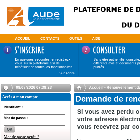
ACCUEIL
CONTACTS
OUTILS
AIDE
En quelques secondes, enregistrez-
Sans être authentifié, consulte
vous sur la plateforme afin de
différents avis et documents p
bénéficier de toutes les fonctionnalités
publiés
S'inscrire
08/08/2026 07:38:23
Accueil
> Renouvellement d
Accès à mon compte
Demande de reno
Identifiant :
Si vous avez perdu o
votre adresse électro
Mot de passe :
vous recevrez par co
OK
Mot de passe perdu ?