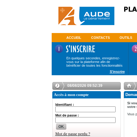
ACCUEIL
CONTACTS
OUTILS
En quelques secondes, enregistrez-
vous sur la plateforme afin de
bénéficier de toutes les fonctionnalités
S'inscrire
08/08/2026 09:52:39
Accès à mon compte
Deman
Si vou
Identifiant :
votre 
Vous p
Mot de passe :
OK
Mot de passe perdu ?