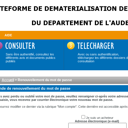
AIDE
Sans être authentifié, consultez les
Avec ou sans authentification,
différents avis et documents publics
téléchargez les différents dossiers 
publiés
consultation
Accueil
> Renouvellement du mot de passe
de de renouvellement du mot de passe
s avez perdu ou oublié votre mot de passe, veuillez renseigner ci-après votre adresse
saisie, vous recevrez par courrier électronique votre nouveau mot de passe.
ourrez modifier ce dernier via la rubrique "Mon compte". Cette dernière est accessible après a
Je suis un acheteur
Adresse électronique (e-mail)