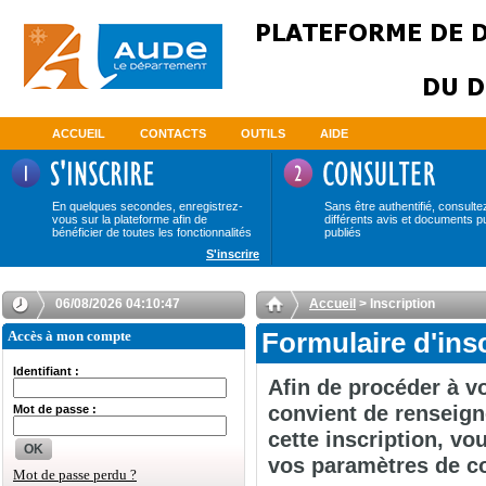
ACCUEIL
CONTACTS
OUTILS
AIDE
En quelques secondes, enregistrez-
Sans être authentifié, consulte
vous sur la plateforme afin de
différents avis et documents p
bénéficier de toutes les fonctionnalités
publiés
S'inscrire
06/08/2026 04:10:47
Accueil
> Inscription
Accès à mon compte
Formulaire d'ins
Identifiant :
Afin de procéder à vo
convient de renseign
Mot de passe :
cette inscription, v
OK
vos paramètres de c
Mot de passe perdu ?