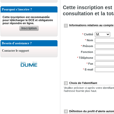
Cette inscription es
Pourquoi s'inscrire ?
consultation et la tot
Cette inscription est recommandée
pour télécharger le DCE et obligatoire
pour répondre en ligne.
Informations relatives au compte 
Inscription
*
Civilité
*
Nom
Besoin d'assistance ?
*
Prénom
Contacter le support
Fonction
*
Téléphone
*
Fax
*
E-mail
Choix de l'identifiant
Veuillez préciser ci-après votre identifi
l'adresse fournie plus haut.
Définition du profil d'alerte auto