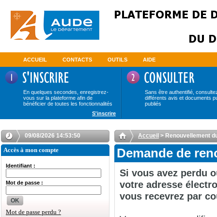
ACCUEIL
CONTACTS
OUTILS
AIDE
En quelques secondes, enregistrez-
Sans être authentifié, consulte
vous sur la plateforme afin de
différents avis et documents p
bénéficier de toutes les fonctionnalités
publiés
S'inscrire
09/08/2026 14:53:50
Accueil
> Renouvellement d
Accès à mon compte
Demande de reno
Identifiant :
Si vous avez perdu o
votre adresse électro
Mot de passe :
vous recevrez par co
OK
Mot de passe perdu ?